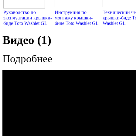
Руководство по
Инструкция по
Технический ч
эксплуатации крышки-
монтажу крышки-
крышки-биде T
биде Toto Washlet GL
биде Toto Washlet GL
Washlet GL
Видео (1)
Подробнее