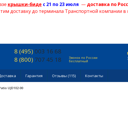
азе
крышки-биде
с 21
по 23 июля
—
доставка по Рос
тим доставку до терминала Транспортной компании в 
8 (495)
003 16 68
8 (800)
707 45 18
Звонок по России
бесплатный
Доставка
Гарантия
Отзывы (115)
Контакты
atio UJD102-00