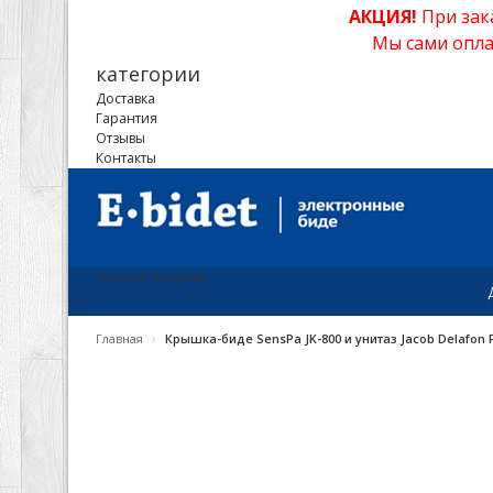
АКЦИЯ!
При зак
Мы сами опла
категории
Доставка
Гарантия
Отзывы
Контакты
Каталог товаров
›
Главная
Крышка-биде SensPa JK-800 и унитаз Jacob Delafon P