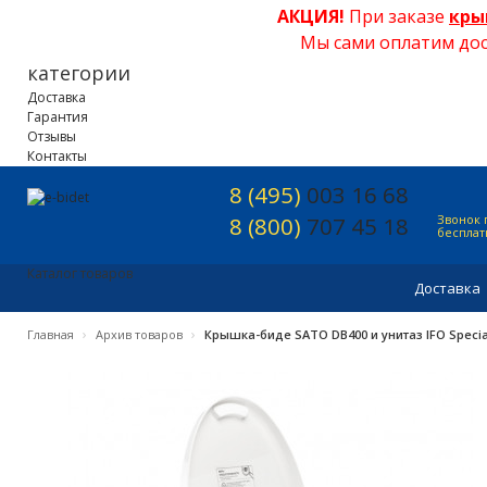
АКЦИЯ!
При заказе
кры
Мы сами оплатим дос
категории
Доставка
Гарантия
Отзывы
Контакты
8 (495)
003 16 68
8 (800)
707 45 18
Звонок 
беспла
Каталог товаров
Доставка
›
›
Главная
Архив товаров
Крышка-биде SATO DB400 и унитаз IFO Specia