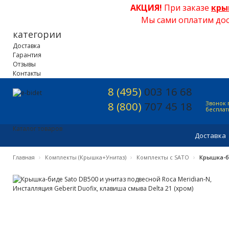
АКЦИЯ!
При заказе
кры
Мы сами оплатим дос
категории
Доставка
Гарантия
Отзывы
Контакты
8 (495)
003 16 68
8 (800)
707 45 18
Звонок 
беспла
Каталог товаров
Доставка
›
›
›
Главная
Комплекты (Крышка+Унитаз)
Комплекты с SATO
Крышка-би