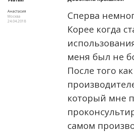
Рейтинг
Анастасия
Сперва немно
Москва
24.04.2018
Корее когда с
использования
меня был не б
После того ка
производителе
который мне п
проконсультир
самом произво