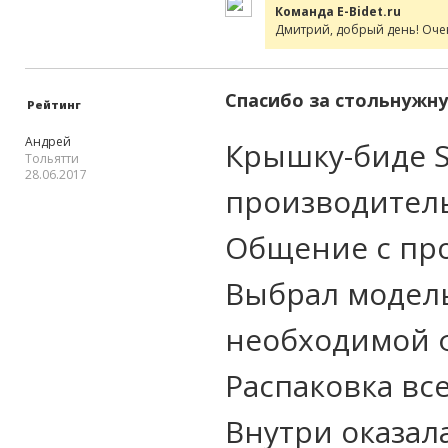
Команда E-Bidet.ru
Дмитрий, добрый день! Очен
Спасибо за стольнужн
Рейтинг
Андрей
Крышку-биде S
Тольятти
28.06.2017
производитель
Общение с про
Выбрал модель
необходимой 
Распаковка вс
Внутри оказал