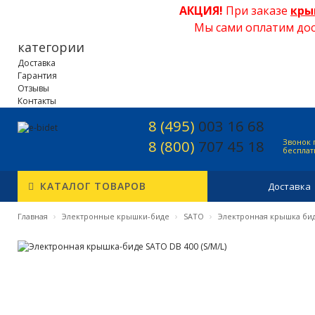
АКЦИЯ!
При заказе
кры
Мы сами оплатим дос
категории
Доставка
Гарантия
Отзывы
Контакты
8 (495)
003 16 68
8 (800)
707 45 18
Звонок 
беспла
КАТАЛОГ ТОВАРОВ
Доставка
›
›
›
Главная
Электронные крышки-биде
SATO
Электронная крышка биде 