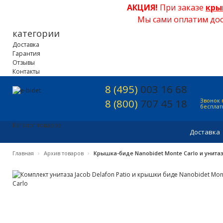
АКЦИЯ!
При заказе
кры
Мы сами оплатим дос
категории
Доставка
Гарантия
Отзывы
Контакты
8 (495)
003 16 68
8 (800)
707 45 18
Звонок 
беспла
Каталог товаров
Доставка
›
›
Главная
Архив товаров
Крышка-биде Nanobidet Monte Carlo и унитаз 