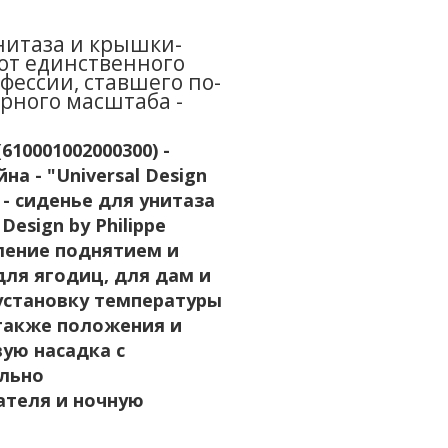
нитаза и крышки-
 от единственного
фессии, ставшего по-
рного масштаба -
610001002000300) -
а - "Universal Design
 - cиденье для унитаза
esign by Philippe
вление поднятием и
для ягодиц, для дам и
становку температуры
 также положения и
ую насадка с
ально
теля и ночную