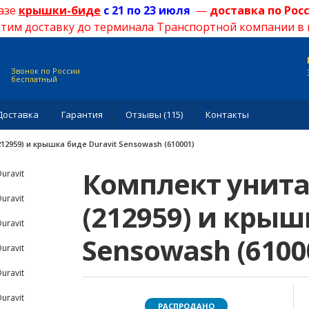
азе
крышки-биде
с 21
по 23 июля
—
доставка по Рос
тим доставку до терминала Транспортной компании в 
Звонок по России
бесплатный
Доставка
Гарантия
Отзывы (115)
Контакты
(212959) и крышка биде Duravit Sensowash (610001)
Комплект унитаз
(212959) и крыш
Sensowash (6100
РАСПРОДАНО