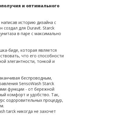
ополучия и оптимального
, написав историю дизайна с
создал для Duravit. Starck
унитаза в паре с максимально
ышка-биде, которая является
ствовать, что его способности
ой элегантности, тонкой и
аканчивая беспроводным,
равления SensoWash Starck
Сами функции - от бережной
ный комфорт и удобство. Так,
урс оздоровительных процедур,
м.
h tarck никогда не захочет