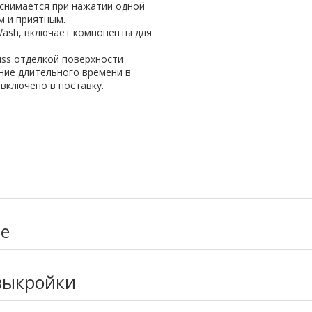
 снимается при нажатии одной
м и приятным.
oWash, включает компоненты для
iss отделкой поверхности
ение длительного времени в
 включено в поставку.
ие
выкройки