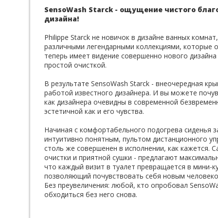
SensoWash Starck - ощущение чистого благ
дизайна!
Philippe Starck не новичок в дизайне ванных комнат
различными легендарными коллекциями, которые он 
теперь имеет видение совершенно нового дизайна 
простой очисткой.
В результате SensoWash Starck - внеочередная кр
работой известного дизайнера. И вы можете почув
как дизайнера очевидны в современной безвременн
эстетичной как и его чувства.
Начиная с комфортабельного подогрева сиденья з
интуитивно понятным, пультом дистанционного уп
столь же совершенен в исполнении, как кажется. 
очистки и приятной сушки - предлагают максималь
что каждый визит в туалет превращается в мини-к
позволяющий почувствовать себя новым человеко
Без преувеличения: любой, кто опробовал SensoWas
обходиться без него снова.