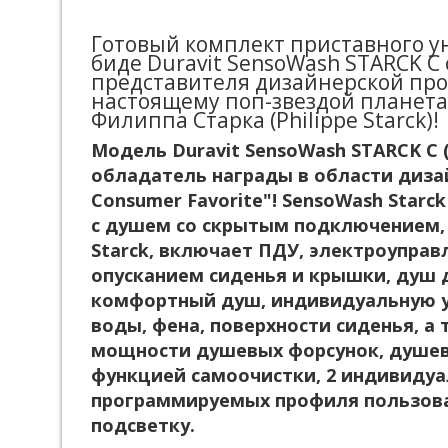
Готовый комплект приставного у
биде Duravit SensoWash STARCK C
представителя дизайнерской про
настоящему поп-звездой планета
Филиппа Старка (Philippe Starck)!
Модель Duravit SensoWash STARCK C (
обладатель награды в области дизайн
Consumer Favorite"! SensoWash Starck
с душем со скрытым подключением, D
Starck, включает ПДУ, электроупра
опусканием сиденья и крышки, душ 
комфортный душ, индивидуальную у
воды, фена, поверхности сиденья, а
мощности душевых форсунок, душев
функцией самоочистки, 2 индивиду
программируемых профиля пользова
подсветку.