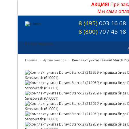
АКЦИЯ!
При зак
Мы сами опла
8 (495)
003 16 68
8 (800)
707 45 18
Каталог товаров
›
›
Главная
Архив товаров
Комплект унитаз Duravit Starck 2 