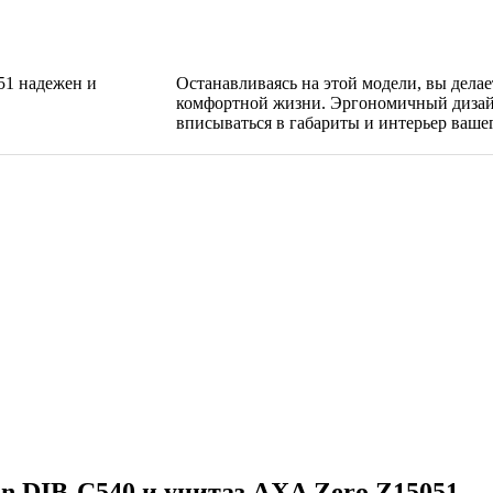
51 надежен и
Останавливаясь на этой модели, вы дела
комфортной жизни. Эргономичный дизай
вписываться в габариты и интерьер вашег
 DIB-C540 и унитаз AXA Zero Z15051