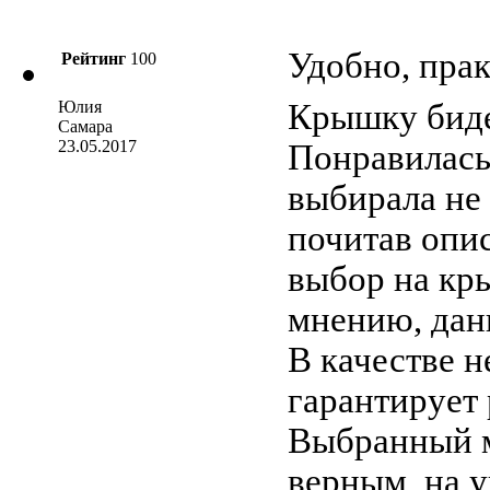
Удобно, пра
Рейтинг
100
Юлия
Крышку биде
Самара
23.05.2017
Понравилась 
выбирала не 
почитав опи
выбор на кр
мнению, данн
В качестве н
гарантирует 
Выбранный м
верным, на у