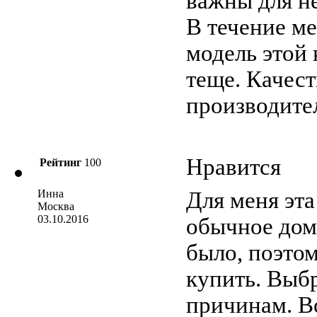
важны для не
В течение м
модель этой
теще. Качес
производител
Нравится
Рейтинг
100
Инна
Для меня эта
Москва
03.10.2016
обычное дома
было, поэто
купить. Выб
причинам. В