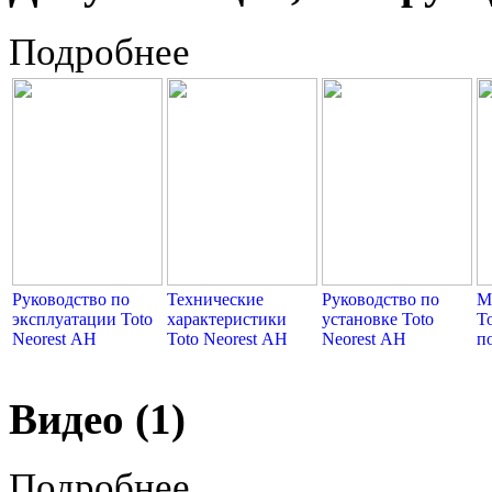
Подробнее
Руководство по
Технические
Руководство по
М
эксплуатации Toto
характеристики
установке Toto
T
Neorest АH
Toto Neorest АH
Neorest АH
п
Видео (1)
Подробнее